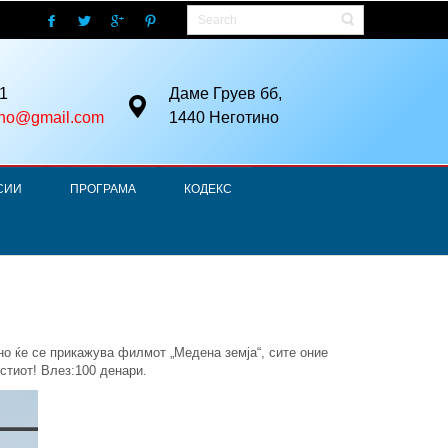
1
Даме Груев бб,
ino@gmail.com
1440 Неготино
СИИ
ПРОГРАМА
КОДЕКС
ино ќе се прикажува филмот „Медена земја“, сите оние
стиот! Влез:100 денари.