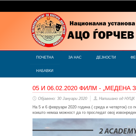
ПОЧЕТНА
ЗА НАС
ДЕЈНОСТИ
ФЕ
НАБАВКИ
05 И 06.02.2020 ФИЛМ - „МЕДЕНА 
Објавено: 30 Јануари 2020
Напишано од НУЦК
На 5 и 6 февруари 2020 година ( среда и четврток) со 
коишто немаа можност да го проследат овој извонреден