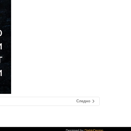
Следно
Designed by
DiabloDesign
.