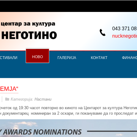
043 371 08
nucknegot
НОВО
СТИВАЛИ
ГАЛЕРИЈА
КОНТАКТ
ФИНАН
ЗЕМЈА“
Категорија:
Настани
почеток од 19:30 часот повторно во киното на Центарот за култура Негот
 документарец номиниран за 2 оскари, ги покануваме да го проследат и