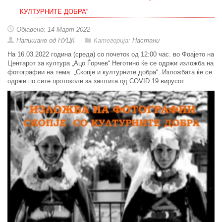
КУЛТУРНИТЕ ДОБРА“
Објавено: 14 Март 2022
Напишано од НУЦК
Категорија:
Настани
На 16.03.2022 година (среда) со почеток од 12:00 час. во Фоајето на
Центарот за култура „Ацо Ѓорчев“ Неготино ќе се одржи изложба на
фотографии на тема „Скопје и културните добра“. Изложбата ќе се
одржи по сите протоколи за заштита од COVID 19 вирусот.