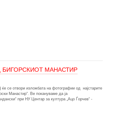
ОД БИГОРСКИОТ МАНАСТИР
о) ќе се отвори изложбата на фотографии од најстарите
орски Манастир“. Ве покануваме да ја
ндански“ при НУ Центар за култура „Ацо Ѓорчев“ -