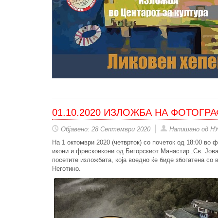
01.10.2020 ИЗЛОЖБА НА ФОТОГР
Објавено: 28 Септември 2020
Напишано од Н
На 1 октомври 2020 (четврток) со почеток од 18:00 во 
икони и фрескоикони од Бигорскиот Манастир „Св. Јован
посетите изложбата, која воедно ќе биде збогатена со
Неготино.