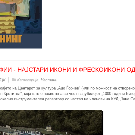
АФИИ - НАЈСТАРИ ИКОНИ И ФРЕСКОИКОНИ 
УЦК
Категорија:
Настани
фоајето на Центарот за култура „Ацо Ѓорчев“ (или по можност на отворен
 Крстител“, која што е посветена во чест на јубилејот „1000 години Биг
 вокално инструментален репертоар со настап на членови на КУД „Јане Са