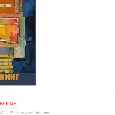
СКОПЈЕ
УЦК
Категорија:
Настани