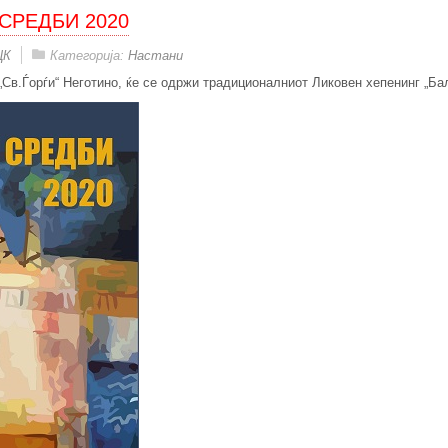
 СРЕДБИ 2020
ЦК
Категорија:
Настани
 „Св.Ѓорѓи“ Неготино, ќе се одржи традиционалниот Ликовен хепенинг „Ба