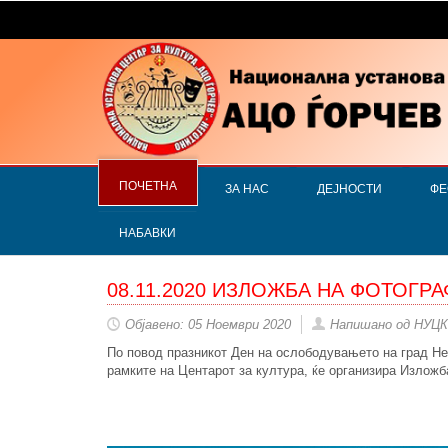
ПОЧЕТНА
ЗА НАС
ДЕЈНОСТИ
ФЕ
НАБАВКИ
08.11.2020 ИЗЛОЖБА НА ФОТОГРА
Објавено: 05 Ноември 2020
Напишано од НУЦК
По повод празникот Ден на ослободувањето на град Него
рамките на Центарот за култура, ќе организира Излож