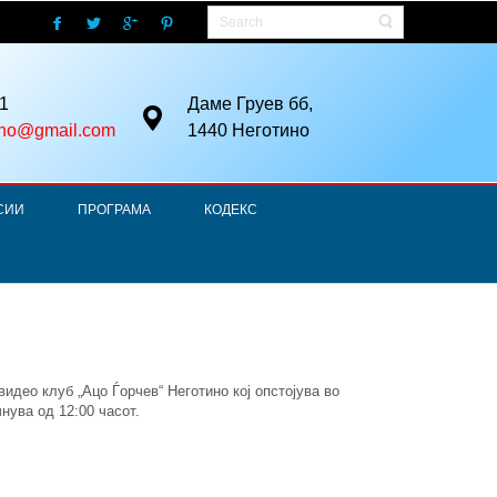
1
Даме Груев бб,
ino@gmail.com
1440 Неготино
СИИ
ПРОГРАМА
КОДЕКС
идео клуб „Ацо Ѓорчев“ Неготино кој опстојува во
ува од 12:00 часот.