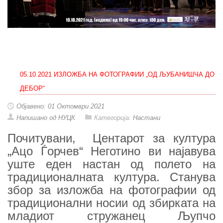
05.10.2021 ИЗЛОЖБА НА ФОТОГРАФИИ „ОД ЉУБАНИШЧА ДО
ДЕБОР“
Објавено: 01 Октомври 2021
Напишано од НУЦК
Категорија:
Настани
Почитувани, Центарот за култура
„Ацо Ѓорчев“ Неготино ви најавува
уште еден настан од полето на
традиционалната култура. Станува
збор за изложба на фотографии од
традиционални носии од збирката на
младиот стружанец Љупчо