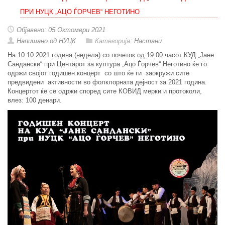
ПРИ НУЦК „АЦО ЃОРЧЕВ“ НЕГОТИНО
Објавено: 05 Октомври 2021
Напишано од НУЦК
Категорија:
Настани
На 10.10.2021 година (недела) со почеток од 19:00 часот КУД „Јане
Сандански“ при Центарот за култура „Ацо Ѓорчев“ Неготино ќе го
одржи својот годишен концерт со што ќе ги заокружи сите
предвидени активности во фолклорната дејност за 2021 година.
Концертот ќе се одржи според сите КОВИД мерки и протоколи,
влез: 100 денари.