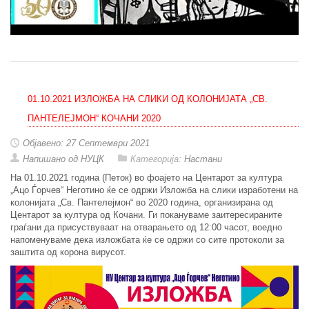
01.10.2021 ИЗЛОЖБА НА СЛИКИ ОД КОЛОНИЈАТА „СВ.
ПАНТЕЛЕЈМОН“ КОЧАНИ 2020
Објавено: 27 Септември 2021
Напишано од НУЦК
Категорија:
Настани
На 01.10.2021 година (Петок) во фоајето на Центарот за култура
„Ацо Ѓорчев“ Неготино ќе се одржи Изложба на слики изработени на
колонијата „Св. Пантелејмон“ во 2020 година, организирана од
Центарот за култура од Кочани. Ги покануваме заитересираните
граѓани да присуствуваат на отварањето од 12:00 часот, воедно
напоменуваме дека изложбата ќе се одржи со сите протоколи за
заштита од корона вирусот.