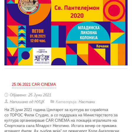
25.06.2021 CAR CINEMA
Објавено: 25 Јуни 2021
Напишано од НУЦК
Категорија:
Настани
На 25 јуни 2021 година Центарот за култура во соработка
со ТОРОС Филм Студио, а со поддршка на Министерството за
култура организираше CAR CINEMA на локација игралиште на
Спортската сала Младост Неготино. Истата вечер се прикажа
играниот филм „Ах љубов моја“ од режисерот Коле Ангеловски.