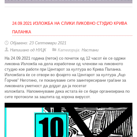
24.09.2021 ИЗЛОЖБА НА СЛИКИ ЛИКОВНО СТУДИО КРИВА
ПАЛАНКА
Објавено: 23 Септември 2021
Напишано од НУЦК
Категорија:
Настани
На 24.09.2021 година (петок) со почеток од 12 часот ќе се одржи
ликовна Изложба на дела изработени од членови на ликовното
студио кое работи при Центарот за култура во Крива Паланка.
Изложбата ќе се отвори во фоајето на Центарот за култура „Ацо
Ѓорчев“ Неготино, ги покануваме сите заинтересирани граѓани за
ликовната уметност да дојдат да ја посетат
изложбата. Напоменуваме дека истата ќе се биде организирана по
сите протоколи за заштита од корона вирусот.