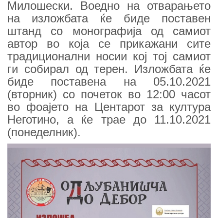
Милошески. Воедно на отварањето
на изложбата ќе биде поставен
штанд со монографија од самиот
автор во која се прикажани сите
традиционални носии кој тој самиот
ги собирал од терен. Изложбата ќе
биде поставена на 05.10.2021
(вторник) со почеток во 12:00 часот
во фоајето на Центарот за култура
Неготино, а ќе трае до 11.10.2021
(понеделник).