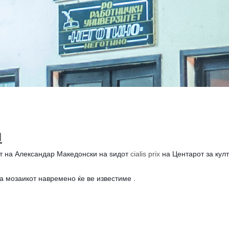
и
от на Александар Македонски на ѕидот
cialis prix
на Центарот за култ
на мозаикот навремено ќе ве известиме .