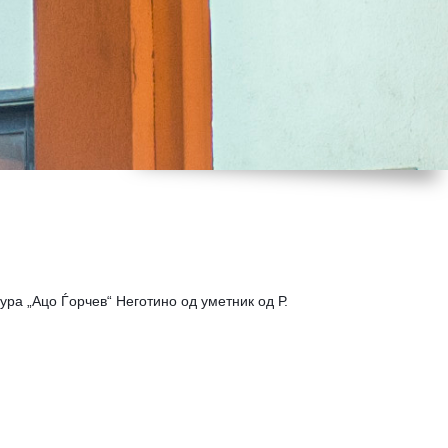
ура „Ацо Ѓорчев“ Неготино од уметник од Р.