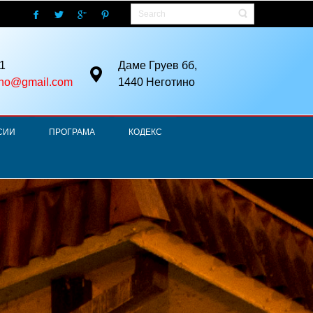
1
Даме Груев бб,
ino@gmail.com
1440 Неготино
СИИ
ПРОГРАМА
КОДЕКС